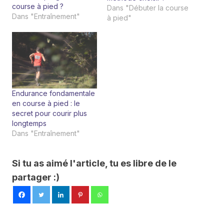
…
course à pied ?
Dans "Débuter la course
Dans "Entraînement"
à pied"
Endurance fondamentale
en course à pied : le
secret pour courir plus
longtemps
Dans "Entraînement"
Si tu as aimé l'article, tu es libre de le
partager :)