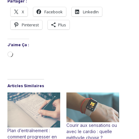
Partager :
X
Facebook
LinkedIn
Pinterest
Plus
J’aime Ça :
C
h
a
r
Articles Similaires
g
e
m
e
n
Courir aux sensations ou
Plan d’entraînement :
avec le cardio : quelle
t
comment progresser en
méthode choisir ?