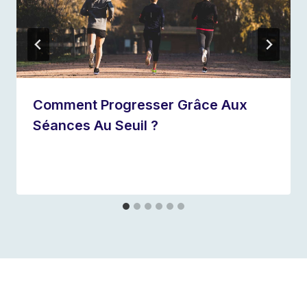
Comment Progresser Grâce Aux
Séances Au Seuil ?
Par
1 janvier 2023
Les
Secrets
du
Coureur