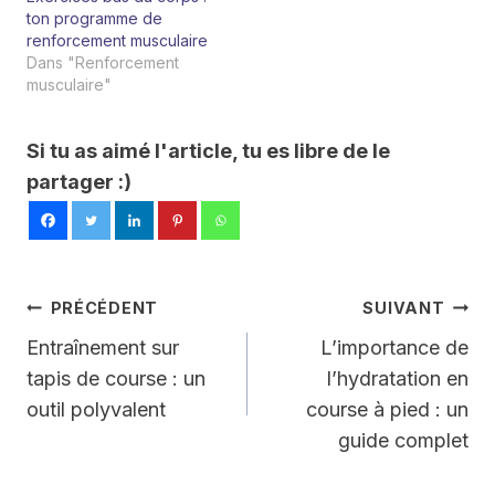
ton programme de
renforcement musculaire
Dans "Renforcement
musculaire"
Si tu as aimé l'article, tu es libre de le
partager :)
Navigation
PRÉCÉDENT
SUIVANT
De
Entraînement sur
L’importance de
tapis de course : un
l’hydratation en
L’article
outil polyvalent
course à pied : un
guide complet