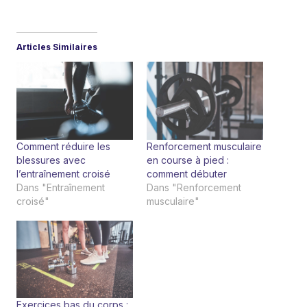
a
r
Articles Similaires
g
e
m
e
n
Comment réduire les
Renforcement musculaire
t
blessures avec
en course à pied :
…
l’entraînement croisé
comment débuter
Dans "Entraînement
Dans "Renforcement
croisé"
musculaire"
Exercices bas du corps :