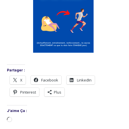
Partager :
X
Facebook
LinkedIn
Pinterest
Plus
J’aime Ça :
C
h