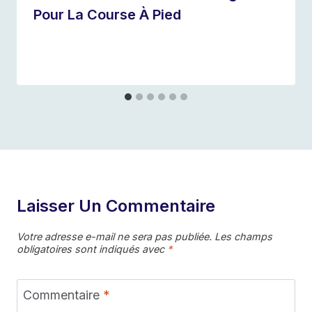
Pour La Course À Pied
Par
31 janvier 2023
Les
Secrets
du
Coureur
Laisser Un Commentaire
Votre adresse e-mail ne sera pas publiée.
Les champs
obligatoires sont indiqués avec
*
Commentaire
*